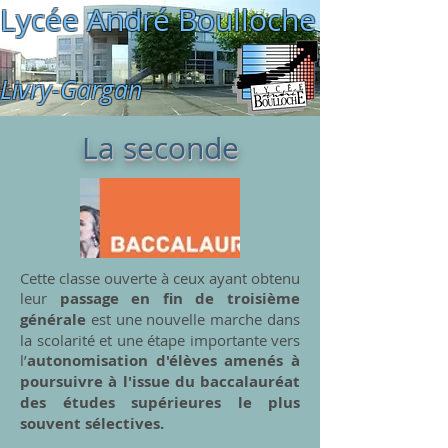
Lycée André Boulloche
Livry-Gargan
La seconde
Cette classe ouverte à ceux ayant obtenu
leur
passage en fin de troisième
générale
est une nouvelle marche dans
la scolarité et une étape importante vers
l’
autonomisation d'élèves amenés à
poursuivre à l'issue du baccalauréat
des études supérieures le plus
souvent sélectives.