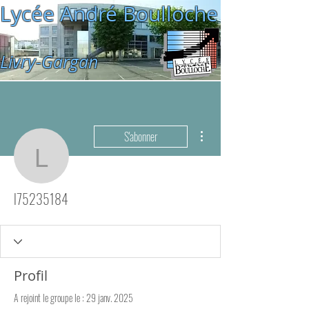
Lycée André Boulloche
Livry-Gargan
Plus d'actions
S'abonner
l75235184
l75235184
Profil
A rejoint le groupe le : 29 janv. 2025