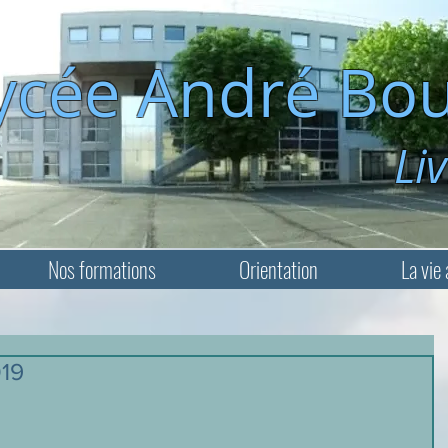
ycée André Bou
Livry-Ga
Nos formations
Orientation
La vie 
019