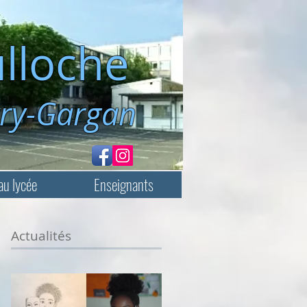
lloche
rgan
au lycée
Enseignants
Actualités