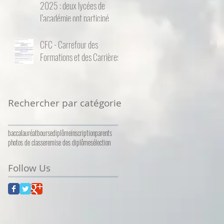
2025 : deux lycées de
l’académie ont participé
CFC - Carrefour des
Formations et des Carrières
Rechercher par catégorie
baccalauréat
bourse
diplôme
inscription
parents
photos de classe
remise des diplômes
élection
Follow Us