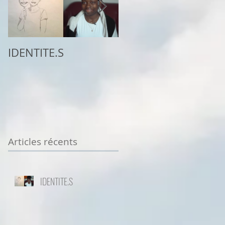
IDENTITE.S
2ème place au
concours
Sottodiciotto Film
Festival de Turin,
VIIème éd. 2025/26
Articles récents
IDENTITE.S