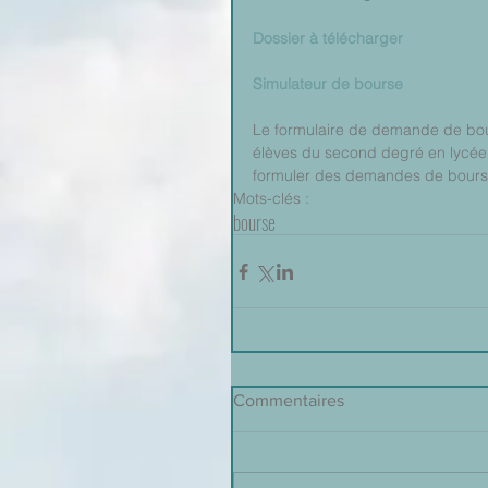
Dossier à télécharger
Simulateur de bourse
Le formulaire de demande de bo
élèves du second degré en lycée.
formuler des demandes de bours
Mots-clés :
bourse
Commentaires