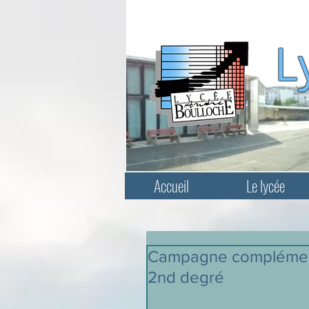
L
Accueil
Le lycée
Campagne complément
2nd degré