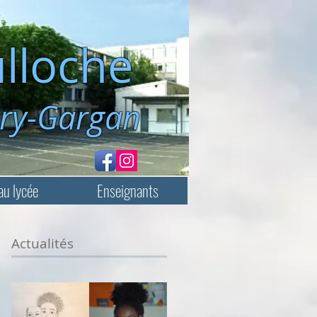
lloche
rgan
au lycée
Enseignants
Actualités