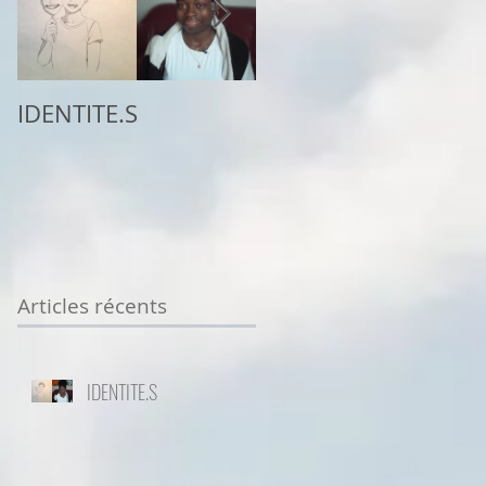
IDENTITE.S
2ème place au
concours
Sottodiciotto Film
Festival de Turin,
VIIème éd. 2025/26
Articles récents
IDENTITE.S