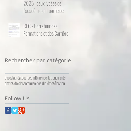
2025 : deux lycées de
l’académie ont participé
CFC - Carrefour des
Formations et des Carrières
Rechercher par catégorie
baccalauréat
bourse
diplôme
inscription
parents
photos de classe
remise des diplômes
élection
Follow Us