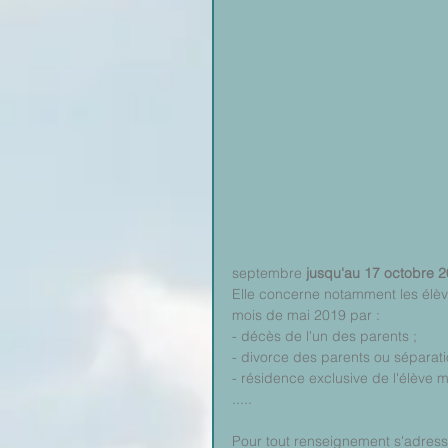
septembre 
jusqu'au 17 octobre 
Elle concerne notamment les élèves
mois de mai 2019 par : 
- décès de l'un des parents ; 
- divorce des parents ou séparatio
- résidence exclusive de l'élève m
.....
Pour tout renseignement s'adress