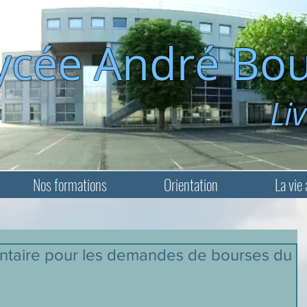
ycée André Bou
Livry-Ga
Nos formations
Orientation
La vie 
aire pour les demandes de bourses du