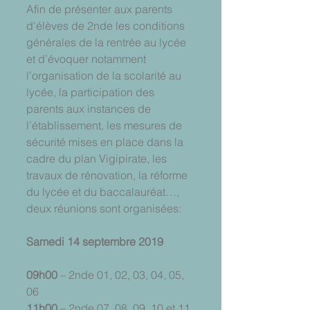
Afin de présenter aux parents 
d'élèves de 2nde les conditions 
générales de la rentrée au lycée 
et d’évoquer notamment 
l’organisation de la scolarité au 
lycée, la participation des 
parents aux instances de 
l’établissement, les mesures de 
sécurité mises en place dans la 
cadre du plan Vigipirate, les 
travaux de rénovation, la réforme 
du lycée et du baccalauréat…, 
deux réunions sont organisées:
Samedi 14 septembre 2019
09h00
 – 2nde 01, 02, 03, 04, 05, 
06
11h00
 – 2nde 07, 08, 09, 10 et 11