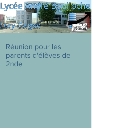
Lycée André Boulloche
Livry-Gargan
Réunion pour les
parents d'élèves de
2nde