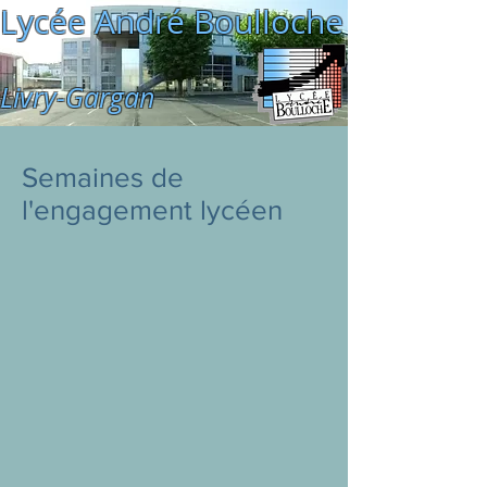
Lycée André Boulloche
Livry-Gargan
Semaines de
l'engagement lycéen