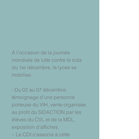
A l'occasion de la journée 
mondiale de lutte contre le sida 
du 1er décembre, le lycée se 
mobilise:
- Du 02 au 07 décembre, 
témoignage d’une personne 
porteuse du VIH, vente organisée 
au profit du SIDACTION par les 
élèves du CVL et de la MDL, 
exposition d'affiches.
-  Le CDI s'associe à cette 