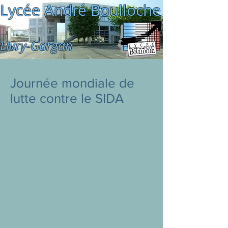
Lycée André Boulloche
Livry-Gargan
Journée mondiale de
lutte contre le SIDA