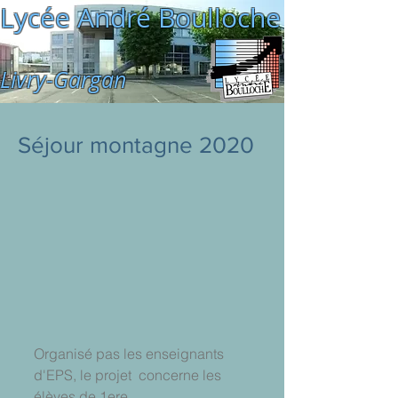
Lycée André Boulloche
Livry-Gargan
Séjour montagne 2020
Organisé pas les enseignants 
d'EPS, le projet  concerne les 
élèves de 1ere.