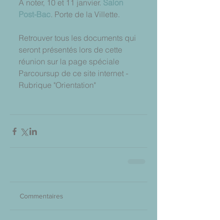
A noter, 10 et 11 janvier. 
Salon 
Post-Bac
. Porte de la Villette.  
Retrouver tous les documents qui 
seront présentés lors de cette 
réunion sur la page spéciale 
Parcoursup de ce site internet - 
Rubrique "Orientation"
Commentaires