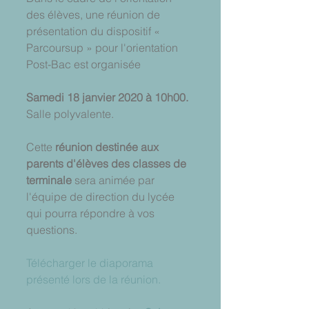
des élèves, une réunion de 
présentation du dispositif « 
Parcoursup » pour l'orientation 
Post-Bac est organisée 
Samedi 18 janvier 2020 à 10h00.
Salle polyvalente.
Cette 
réunion destinée aux 
parents d'élèves des classes de 
terminale
 sera animée par 
l'équipe de direction du lycée 
qui pourra répondre à vos 
questions.
Télécharger le diaporama 
présenté lors de la réunion.