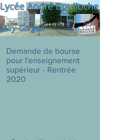
Lycée André Boulloche
Livry-Gargan
Demande de bourse
pour l'enseignement
supérieur - Rentrée
2020