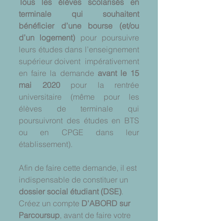
Tous les élèves scolarisés en 
terminale qui souhaitent 
bénéficier d’une bourse (et/ou 
d’un logement) 
pour poursuivre 
leurs études dans l’enseignement 
supérieur doivent  impérativement 
en faire la demande 
avant le 15 
mai 2020
 pour la rentrée 
universitaire (même pour les 
élèves de terminale qui 
poursuivront des études en BTS 
ou en CPGE dans leur 
établissement).
Afin de faire cette demande, il est 
indispensable de constituer un 
dossier social étudiant (DSE)
. 
Créez un compte 
D'ABORD sur 
Parcoursup
, avant de faire votre 