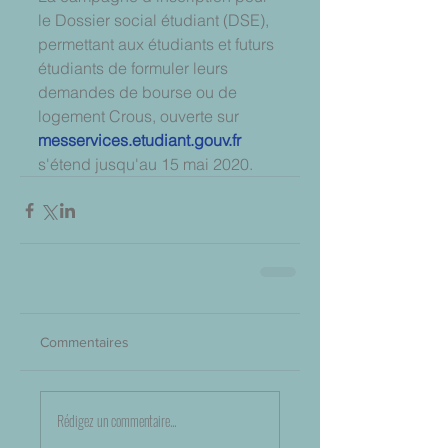
le Dossier social étudiant (DSE), 
permettant aux étudiants et futurs 
étudiants de formuler leurs 
demandes de bourse ou de 
logement Crous, ouverte sur 
messervices.etudiant.gouv.fr
s'étend jusqu'au 15 mai 2020.
Commentaires
Rédigez un commentaire...