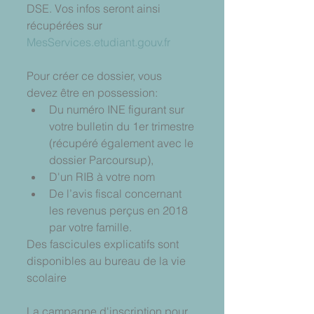
DSE. Vos infos seront ainsi 
récupérées sur 
MesServices.etudiant.gouv.fr
Pour créer ce dossier, vous 
devez être en possession: 
Du numéro INE figurant sur 
votre bulletin du 1er trimestre 
(récupéré également avec le 
dossier Parcoursup),  
D'un RIB à votre nom  
De l’avis fiscal concernant 
les revenus perçus en 2018 
par votre famille. 
Des fascicules explicatifs sont 
disponibles au bureau de la vie 
scolaire
La campagne d'inscription pour 