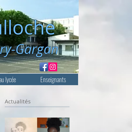
lloche
rgan
au lycée
Enseignants
Actualités