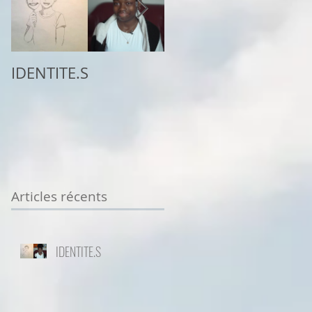
IDENTITE.S
2ème place au
concours
Sottodiciotto Film
Festival de Turin,
VIIème éd. 2025/26
Articles récents
IDENTITE.S