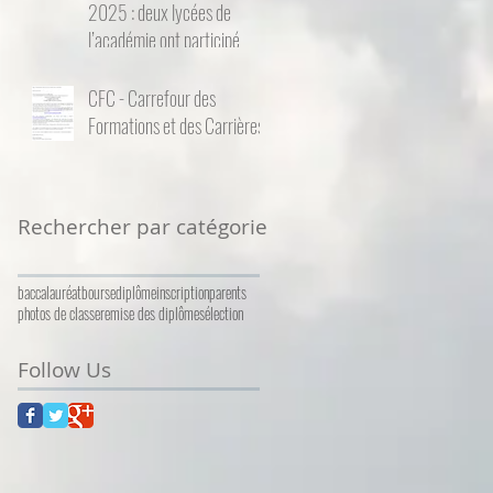
2025 : deux lycées de
l’académie ont participé
CFC - Carrefour des
Formations et des Carrières
Rechercher par catégorie
baccalauréat
bourse
diplôme
inscription
parents
photos de classe
remise des diplômes
élection
Follow Us