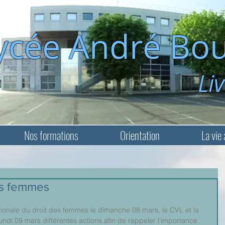
ycée André Bou
Livry-Ga
Nos formations
Orientation
La vie 
es femmes
ationale du droit des femmes le dimanche 08 mars, le CVL et la 
undi 09 mars différentes actions afin de rappeler l'importance 