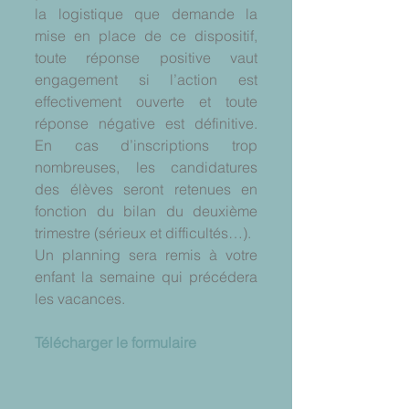
la logistique que demande la 
mise en place de ce dispositif, 
toute réponse positive vaut 
engagement si l’action est 
effectivement ouverte et toute 
réponse négative est définitive. 
En cas d’inscriptions trop 
nombreuses, les candidatures 
des élèves seront retenues en 
fonction du bilan du deuxième 
trimestre (sérieux et difficultés…).
Un planning sera remis à votre 
enfant la semaine qui précédera 
les vacances.
Télécharger le formulaire