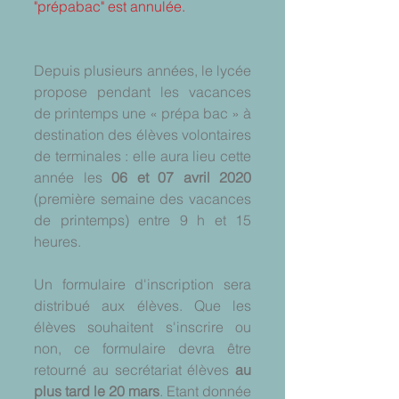
"prépabac" est annulée. 
Depuis plusieurs années, le lycée 
propose pendant les vacances 
de printemps une « prépa bac » à 
destination des élèves volontaires 
de terminales : elle aura lieu cette 
année les 
06 et 07 avril 2020
(première semaine des vacances 
de printemps) entre 9 h et 15 
heures.
Un formulaire d'inscription sera 
distribué aux élèves. Que les 
élèves souhaitent s'inscrire ou 
non, ce formulaire devra être 
retourné au secrétariat élèves 
au 
plus tard le 20 mars
. Etant donnée 