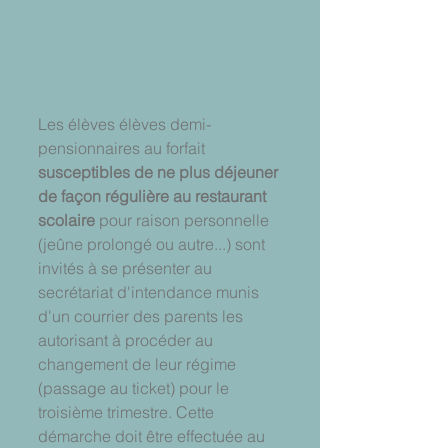
Les élèves élèves demi-
pensionnaires au forfait 
susceptibles de ne plus déjeuner 
de façon régulière au restaurant 
scolaire
 pour raison personnelle 
(jeûne prolongé ou autre...) sont 
invités à se présenter au 
secrétariat d'intendance munis 
d'un courrier des parents les 
autorisant à procéder au 
changement de leur régime 
(passage au ticket) pour le 
troisième trimestre. Cette 
démarche doit être effectuée au 