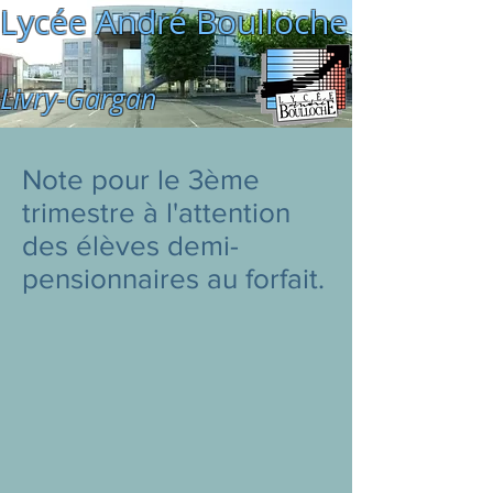
Lycée André Boulloche
Livry-Gargan
Note pour le 3ème
trimestre à l'attention
des élèves demi-
pensionnaires au forfait.