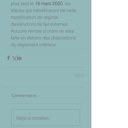
plus tard le 
16 mars 2020
. les 
élèves qui bénéficeront de cette 
modification de régime 
deviendront de fait externes.
Aucune remise d'ordre ne sera 
faite en dehors des dispositions 
du règlement intérieur.
Commentaires
Rédigez un commentaire...