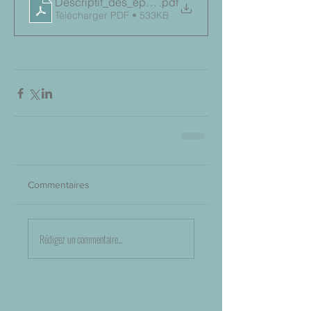
Descriptif_des_epreuves_du_2nd_groupe_BGT_2
.pdf
Télécharger PDF • 533KB
Commentaires
Rédigez un commentaire...