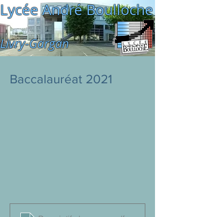
Lycée André Boulloche
Livry-Gargan
Baccalauréat 2021