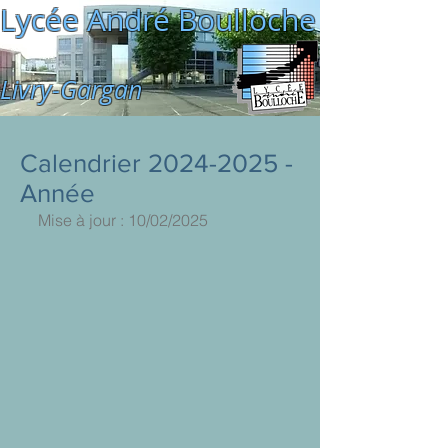
Lycée André Boulloche
Livry-Gargan
Calendrier 2024-2025 -
Année
Mise à jour : 10/02/2025