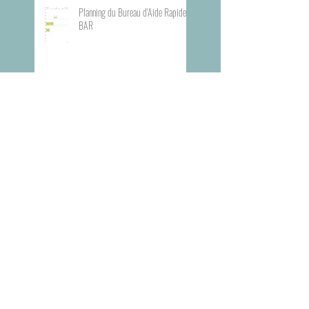
Planning du Bureau d'Aide Rapide -
BAR
Visite du Musée de l'Armée
Visite du Mémorial de la Shoah de
Paris
Prix Goncourt des lycéens 2025 :
deux lycées de l’académie ont
participé