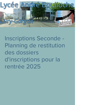
Lycée André Boulloche
Livry-Gargan
Inscriptions Seconde -
Planning de restitution
des dossiers
d'inscriptions pour la
rentrée 2025