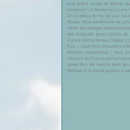
plus grand musée du Monde qui v
fermeture : Le Musée du Louvre !
En ce début du moi de Juin, les 
Musée. Nous bénéficions de condit
Après les vestiges spectaculaire
des antiquités grecs (Vénus de 
France dont le fameux "régent" 
Puis ... nous nous retrouvons enf
Moment exceptionnel : nous po
Léonard de Vinci et admirer son s
Après 5km de marche dans les a
Méduse et la liberté guidant le p