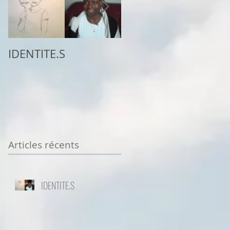
IDENTITE.S
2ème place au
concours
Sottodiciotto Film
Festival de Turin,
VIIème éd. 2025/26
Articles récents
IDENTITE.S