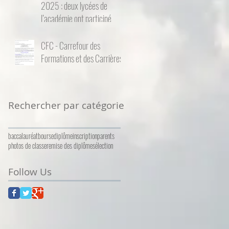
2025 : deux lycées de
l’académie ont participé
CFC - Carrefour des
Formations et des Carrières
Rechercher par catégorie
baccalauréat
bourse
diplôme
inscription
parents
photos de classe
remise des diplômes
élection
Follow Us