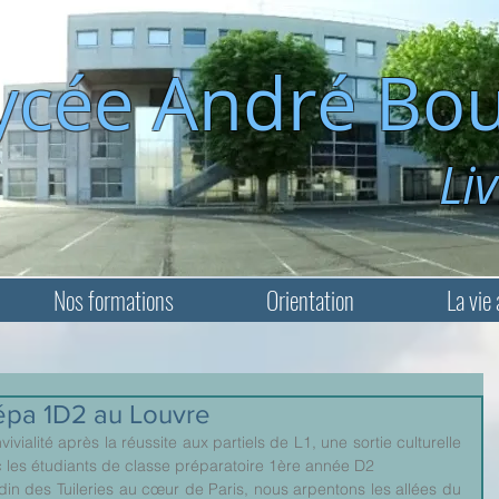
ycée André Bou
Livry-Ga
Nos formations
Orientation
La vie 
répa 1D2 au Louvre
vialité après la réussite aux partiels de L1, une sortie culturelle 
c les étudiants de classe préparatoire 1ère année D2
in des Tuileries au cœur de Paris, nous arpentons les allées du 