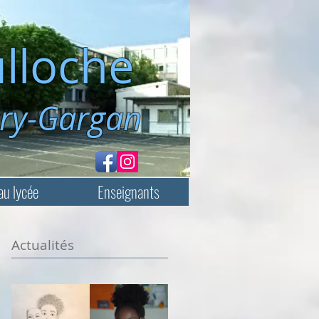
lloche
rgan
au lycée
Enseignants
Actualités