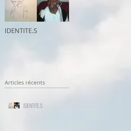
IDENTITE.S
2ème place au
concours
Sottodiciotto Film
Festival de Turin,
VIIème éd. 2025/26
Articles récents
IDENTITE.S