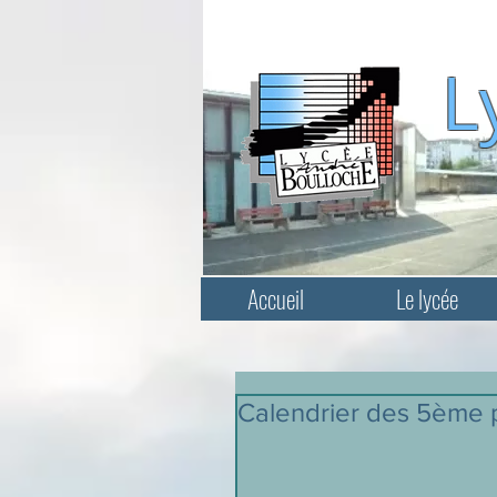
L
Accueil
Le lycée
Calendrier des 5ème p