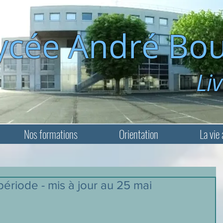
ycée André Bou
Livry-Ga
Nos formations
Orientation
La vie 
ériode - mis à jour au 25 mai