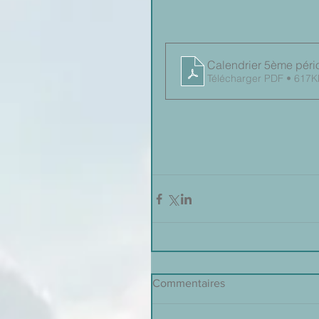
Calendrier 5ème péri
Télécharger PDF • 617K
Commentaires