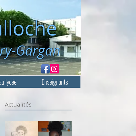
lloche
rgan
au lycée
Enseignants
Actualités