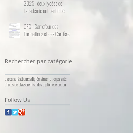
2025 : deux lycées de
l’académie ont participé
CFC - Carrefour des
Formations et des Carrières
Rechercher par catégorie
baccalauréat
bourse
diplôme
inscription
parents
photos de classe
remise des diplômes
élection
Follow Us