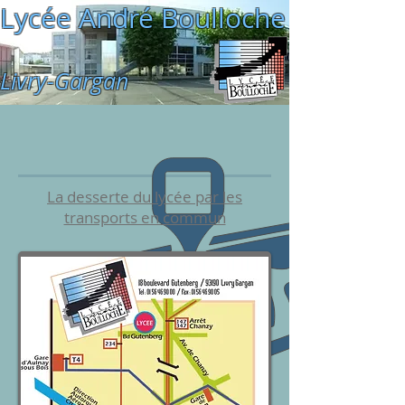
Lycée André Boulloche
Livry-Gargan
La desserte du lycée par les
transports en commun