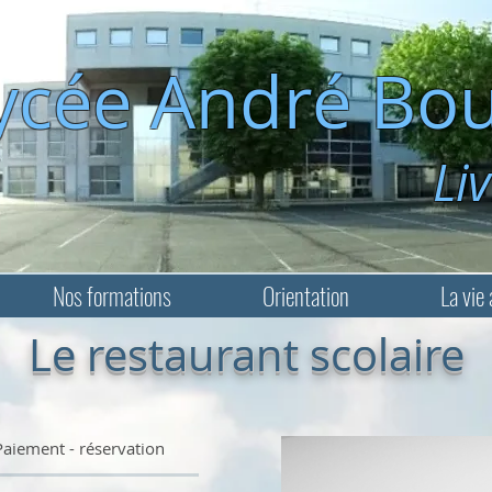
ycée André Bou
Livry-Ga
Nos formations
Orientation
La vie 
Le restaurant scolaire
iement - réservation