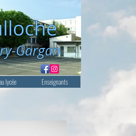
lloche
rgan
au lycée
Enseignants