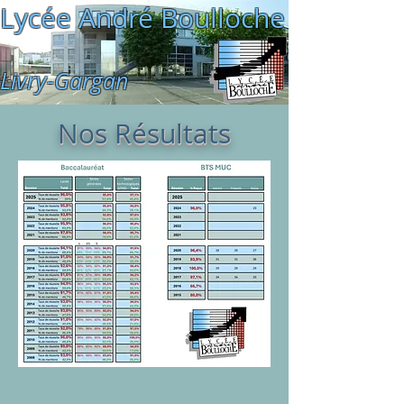
Lycée André Boulloche
Livry-Gargan
Nos Résultats