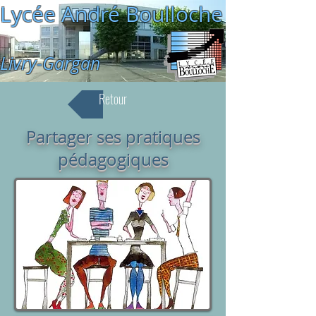
Lycée André Boulloche
Livry-Gargan
Retour
Partager ses pratiques
pédagogiques