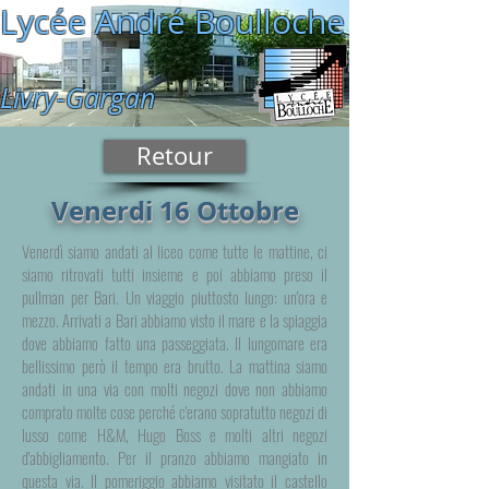
Lycée André Boulloche
Livry-Gargan
Retour
Venerdi 16 Ottobre
Venerdì siamo andati al liceo come tutte le mattine, ci
siamo ritrovati tutti insieme e poi abbiamo preso il
pullman per Bari. Un viaggio piuttosto lungo: un'ora e
mezzo. Arrivati a Bari abbiamo visto il mare e la spiaggia
dove abbiamo fatto una passeggiata. Il lungomare era
bellissimo però il tempo era brutto. La mattina siamo
andati in una via con molti negozi dove non abbiamo
comprato molte cose perché c'erano sopratutto negozi di
lusso come H&M, Hugo Boss e molti altri negozi
d'abbigliamento. Per il pranzo abbiamo mangiato in
questa via. Il pomeriggio abbiamo visitato il castello