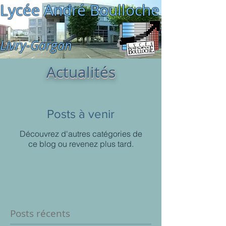
Lycée André Boulloche
Livry-Gargan
Actualités
Posts à venir
Découvrez d'autres catégories de
ce blog ou revenez plus tard.
Posts récents