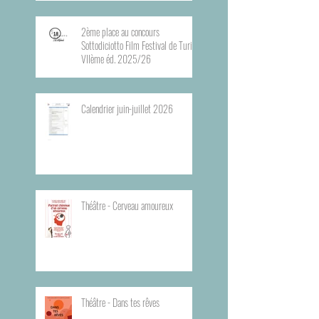
2ème place au concours
Sottodiciotto Film Festival de Turin,
VIIème éd. 2025/26
Calendrier juin-juillet 2026
Théâtre - Cerveau amoureux
Théâtre - Dans tes rêves