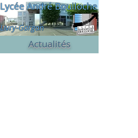
Lycée André Boulloche
Livry-Gargan
Actualités