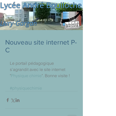
Lycée André Boulloche
Livry-Gargan
Nouveau site internet P-
C
Le portail pédagogique 
s'agrandit avec le site internet 
"
Physique chimie
". Bonne visite !  
#physiquechimie