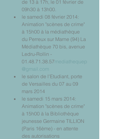
de 13 à 17h, le 01 février de 
09h30 à 13h00.  
le samedi 08 février 2014: 
Animation "scènes de crime" 
à 15h00 à la médiathèque 
du Perreux sur Marne (94) La 
Médiathèque 70 bis, avenue 
Ledru-Rollin - 
01.48.71.38.57
mediathequep
@gmail.com
le salon de l'Etudiant, porte 
de Versailles du 07 au 09 
mars 2014  
le samedi 15 mars 2014: 
Animation "scènes de crime" 
à 15h00 à la Bibliothèque 
jeunesse Germaine TILLION 
(Paris 16ème) - en attente 
des autorisations 