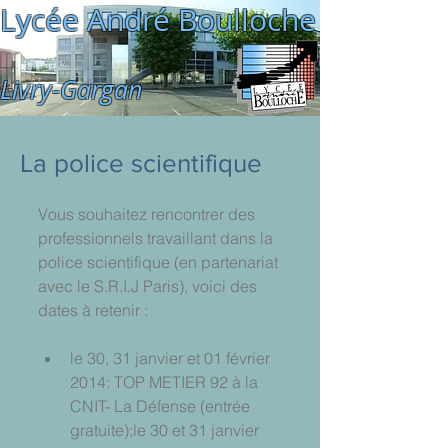
Lycée André Boulloche
Livry-Gargan
La police scientifique
Vous souhaitez rencontrer des 
professionnels travaillant dans la 
police scientifique (en partenariat 
avec le S.R.I.J Paris), voici des 
dates à retenir : 
le 30, 31 janvier et 01 février 
2014: TOP METIER 92 à la 
CNIT- La Défense (entrée 
gratuite);le 30 et 31 janvier 