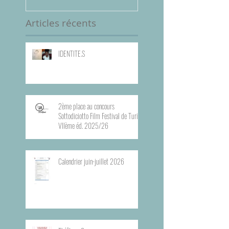
VIIème éd. 2025/
Articles récents
IDENTITE.S
2ème place au concours
Sottodiciotto Film Festival de Turin,
VIIème éd. 2025/26
Calendrier juin-juillet 2026