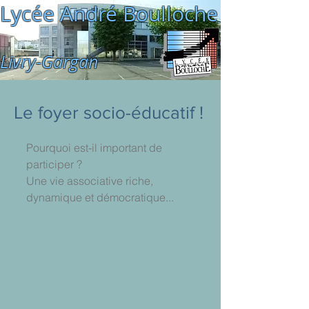
Lycée André Boulloche
Livry-Gargan
Le foyer socio-éducatif !
Pourquoi est-il important de 
participer ?
Une vie associative riche, 
dynamique et démocratique...