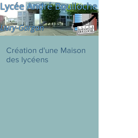
Lycée André Boulloche
Livry-Gargan
Création d'une Maison
des lycéens