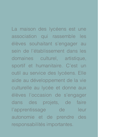
La maison des lycéens est une 
association qui rassemble les 
élèves souhaitant s’engager au 
sein de l’établissement dans les 
domaines culturel, artistique, 
sportif et humanitaire. C’est un 
outil au service des lycéens. Elle 
aide au développement de la vie 
culturelle au lycée et donne aux 
élèves l’occasion de s’engager 
dans des projets, de faire 
l’apprentissage de leur 
autonomie et de prendre des 
responsabilités importantes.