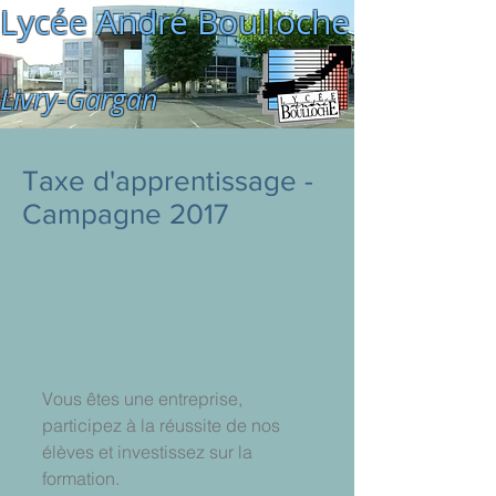
Lycée André Boulloche
Livry-Gargan
Taxe d'apprentissage -
Campagne 2017
Vous êtes une entreprise, 
participez à la réussite de nos 
élèves et investissez sur la 
formation.