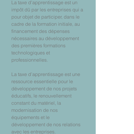
La taxe d'apprentissage est un 
impôt dû par les entreprises qui a 
pour objet de participer, dans le 
cadre de la formation initiale, au 
financement des dépenses 
nécessaires au développement 
des premières formations 
technologiques et 
professionnelles.
La taxe d’apprentissage est une 
ressource essentielle pour le 
développement de nos projets 
éducatifs, le renouvellement 
constant du matériel, la 
modernisation de nos 
équipements et le 
développement de nos relations 
avec les entreprises.