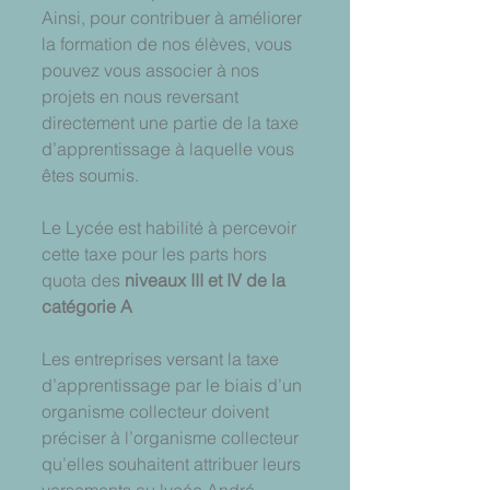
Ainsi, pour contribuer à améliorer 
la formation de nos élèves, vous 
pouvez vous associer à nos 
projets en nous reversant 
directement une partie de la taxe 
d’apprentissage à laquelle vous 
êtes soumis. 
Le Lycée est habilité à percevoir 
cette taxe pour les parts hors 
quota des 
niveaux III et IV de la 
catégorie A
Les entreprises versant la taxe 
d’apprentissage par le biais d’un 
organisme collecteur doivent 
préciser à l’organisme collecteur 
qu’elles souhaitent attribuer leurs 
versements au lycée André 