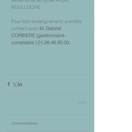
BOULLOCHE.
Pour tout renseignement, prendre 
contact avec 
M. Gabriel 
CORBIERE (gestionnaire-
comptable ) 01.56.46.90.00.
Commentaires