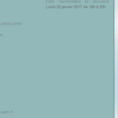
Cette manifestation se déroulera 
Lundi 23 janvier 2017 de 18h à 20h
 pièce jointe)
ée
u-pem.fr