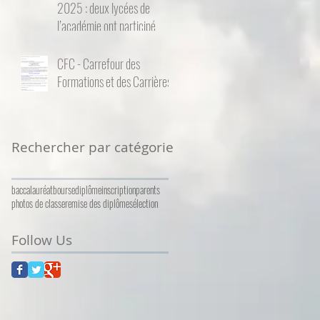
2025 : deux lycées de
l’académie ont participé
CFC - Carrefour des
Formations et des Carrières
Rechercher par catégorie
baccalauréat
bourse
diplôme
inscription
parents
photos de classe
remise des diplômes
élection
Follow Us