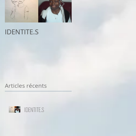
IDENTITE.S
2ème place au
concours
Sottodiciotto Film
Festival de Turin,
VIIème éd. 2025/26
Articles récents
IDENTITE.S