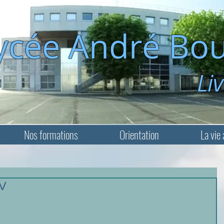
ycée André Bou
Livry-Ga
Nos formations
Orientation
La vie 
LV