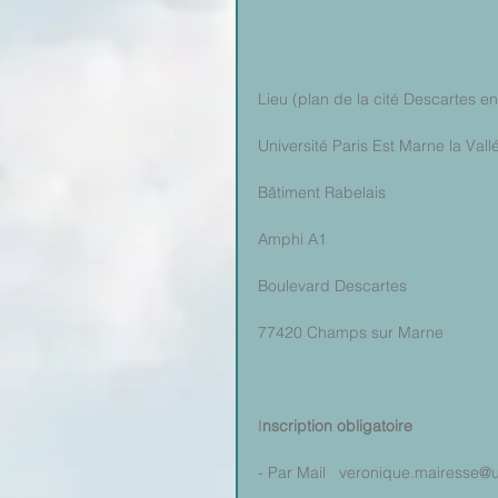
Lieu (plan de la cité Descartes en
Université Paris Est Marne la Vall
Bâtiment Rabelais
Amphi A1
Boulevard Descartes
77420 Champs sur Marne
I
nscription obligatoire
- Par Mail   veronique.mairesse@