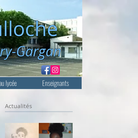
lloche
rgan
au lycée
Enseignants
Actualités