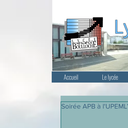
L
Accueil
Le lycée
Soirée APB à l'UPEM