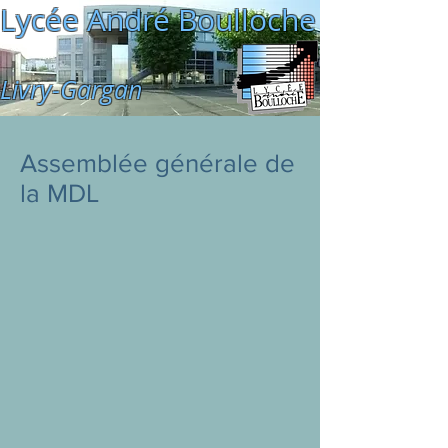
Lycée André Boulloche
Livry-Gargan
Assemblée générale de
la MDL