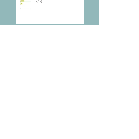
BAR
Visite du Musée de l'Armée
Visite du Mémorial de la Shoah de
Paris
Prix Goncourt des lycéens 2025 :
deux lycées de l’académie ont
participé
CFC - Carrefour des Formations et