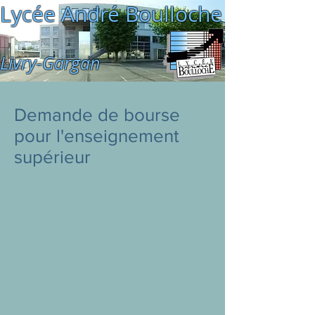
Lycée André Boulloche
Livry-Gargan
Demande de bourse
pour l'enseignement
supérieur