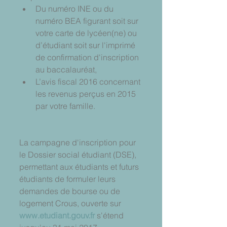
Du numéro INE ou du 
numéro BEA figurant soit sur 
votre carte de lycéen(ne) ou 
d’étudiant soit sur l'imprimé 
de confirmation d'inscription 
au baccalauréat,  
L’avis fiscal 2016 concernant 
les revenus perçus en 2015 
par votre famille. 
La campagne d'inscription pour 
le Dossier social étudiant (DSE), 
permettant aux étudiants et futurs 
étudiants de formuler leurs 
demandes de bourse ou de 
logement Crous, ouverte sur 
www.etudiant.gouv.fr 
s'étend 