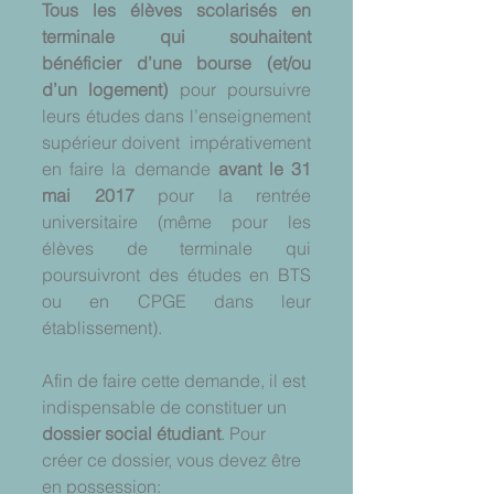
Tous les élèves scolarisés en 
terminale qui souhaitent 
bénéficier d’une bourse (et/ou 
d’un logement) 
pour poursuivre 
leurs études dans l’enseignement 
supérieur doivent  impérativement 
en faire la demande 
avant le 31 
mai 2017
 pour la rentrée 
universitaire (même pour les 
élèves de terminale qui 
poursuivront des études en BTS 
ou en CPGE dans leur 
établissement).
Afin de faire cette demande, il est 
indispensable de constituer un 
dossier social étudiant
. Pour 
créer ce dossier, vous devez être 
en possession: 