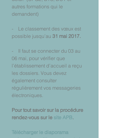
autres formations qui le 
demandent)
-    Le classement des vœux est 
possible jusqu’au 
31 mai 2017.
-    Il faut se connecter du 03 au 
06 mai, pour vérifier que 
l’établissement d’accueil a reçu 
les dossiers. Vous devez 
également consulter 
régulièrement vos messageries 
électroniques.
Pour tout savoir sur la procédure 
rendez-vous sur le 
site APB
. 
Télécharger le diaporama 