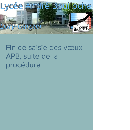
Lycée André Boulloche
Livry-Gargan
Fin de saisie des vœux
APB, suite de la
procédure