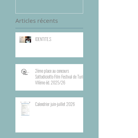
VIIème éd. 2025/
Articles récents
IDENTITE.S
2ème place au concours
Sottodiciotto Film Festival de Turin,
VIIème éd. 2025/26
Calendrier juin-juillet 2026