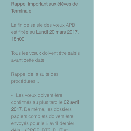
Rappel important aux élèves de 
Terminale
La fin de saisie des vœux APB 
est fixée au 
Lundi 20 mars 2017. 
18h00
Tous les vœux doivent être saisis 
avant cette date.
Rappel de la suite des 
procédures...
-   Les vœux doivent être 
confirmés au plus tard le
 02 avril 
2017
. De même, les dossiers 
papiers complets doivent être 
envoyés pour le 2 avril dernier 
délai.  (CPGE, BTS, DUT et 