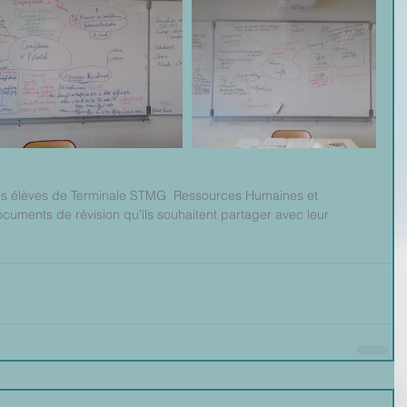
les élèves de Terminale STMG  Ressources Humaines et 
uments de révision qu'ils souhaitent partager avec leur 