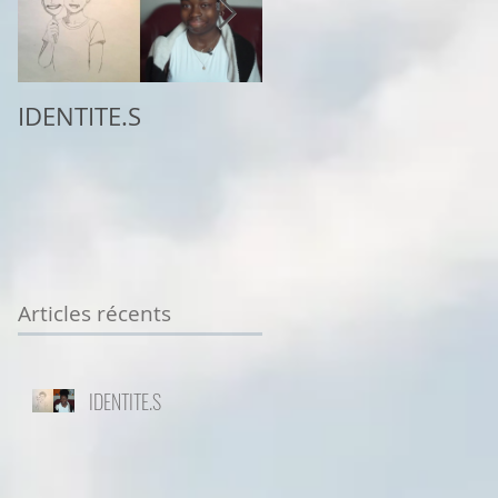
IDENTITE.S
2ème place au
concours
Sottodiciotto Film
Festival de Turin,
VIIème éd. 2025/26
Articles récents
IDENTITE.S