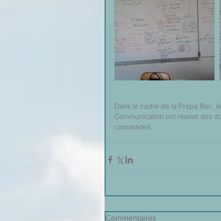
Dans le cadre de la Prépa Bac, 
Communication ont réalisé des doc
camarades.
Commentaires