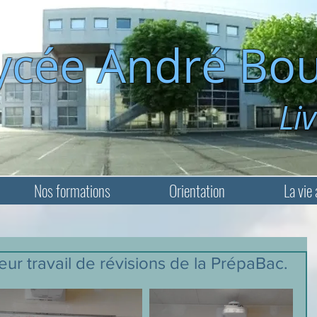
ycée André Bou
Livry-Ga
Nos formations
Orientation
La vie 
ur travail de révisions de la PrépaBac.