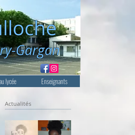
lloche
rgan
au lycée
Enseignants
Actualités