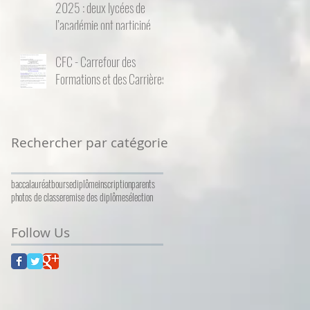
2025 : deux lycées de
l’académie ont participé
CFC - Carrefour des
Formations et des Carrières
Rechercher par catégorie
baccalauréat
bourse
diplôme
inscription
parents
photos de classe
remise des diplômes
élection
Follow Us