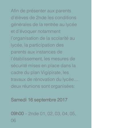
Afin de présenter aux parents 
d'élèves de 2nde les conditions 
générales de la rentrée au lycée 
et d’évoquer notamment 
l’organisation de la scolarité au 
lycée, la participation des 
parents aux instances de 
l’établissement, les mesures de 
sécurité mises en place dans la 
cadre du plan Vigipirate, les 
travaux de rénovation du lycée.... 
deux réunions sont organisées:
Samedi 16 septembre 2017
09h00
 – 2nde 01, 02, 03, 04, 05, 
06