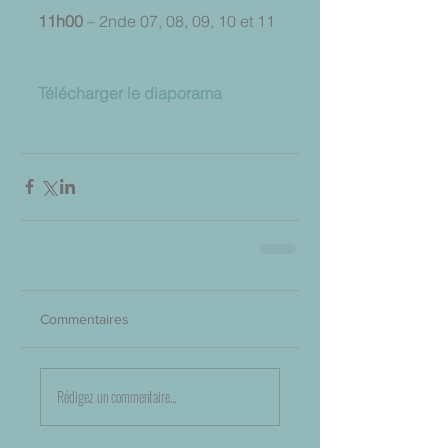
11h00
 – 2nde 07, 08, 09, 10 et 11
Télécharger le diaporama
Commentaires
Rédigez un commentaire...