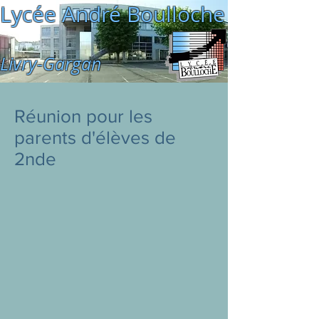
Lycée André Boulloche
Livry-Gargan
Réunion pour les
parents d'élèves de
2nde