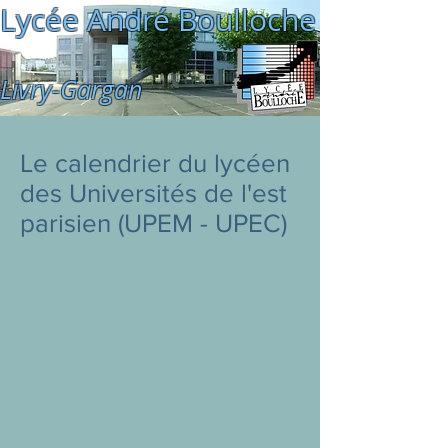
Lycée André Boulloche
Livry-Gargan
Le calendrier du lycéen
des Universités de l'est
parisien (UPEM - UPEC)