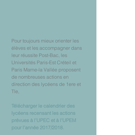
Pour toujours mieux orienter les 
élèves et les accompagner dans 
leur réussite Post-Bac, les 
Universités Paris-Est Créteil et 
Paris Marne-la Vallée proposent 
de nombreuses actions en 
direction des lycéens de 1ere et 
Tle,
Télécharger le calendrier des 
lycéens recensant les actions 
prévues à l’UPEC et à l’UPEM 
pour l'année 2017/2018. 