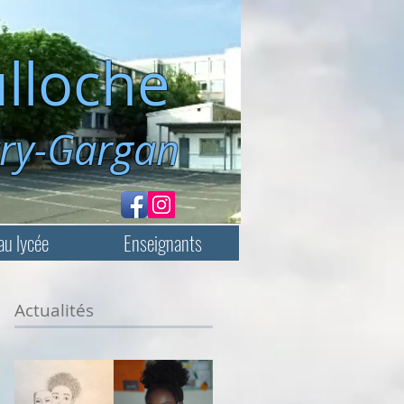
lloche
rgan
au lycée
Enseignants
Actualités