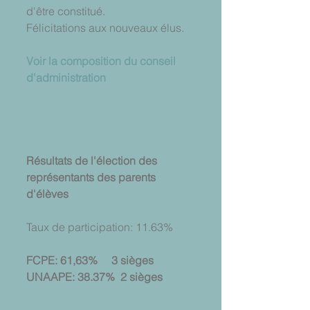
d'être constitué.
Félicitations aux nouveaux élus.
Voir la composition du conseil 
d'administration
Résultats de l'élection des 
représentants des parents 
d'élèves
Taux de participation: 11.63%
FCPE: 61,63%     3 sièges
UNAAPE: 38.37%  2 sièges