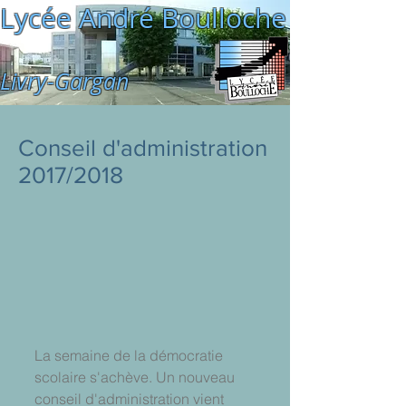
Lycée André Boulloche
Livry-Gargan
Conseil d'administration
2017/2018
La semaine de la démocratie 
scolaire s'achève. Un nouveau 
conseil d'administration vient 