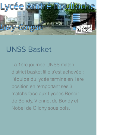
Lycée André Boulloche
Livry-Gargan
UNSS Basket
La 1ère journée UNSS match 
district basket fille s'est achevée : 
l'équipe du lycée termine en 1ère 
position en remportant ses 3 
matchs face aux Lycées Renoir 
de Bondy, Vionnet de Bondy et 
Nobel de Clichy sous bois.