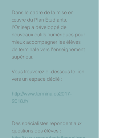
Dans le cadre de la mise en 
œuvre du Plan Étudiants, 
l'Onisep a développé de 
nouveaux outils numériques pour 
mieux accompagner les élèves 
de terminale vers l'enseignement 
supérieur.
Vous trouverez ci-dessous le lien 
vers un espace dédié :
http://www.terminales2017-
2018.fr/
Des spécialistes répondent aux 
questions des élèves : 
http://www.monorientationenligne.