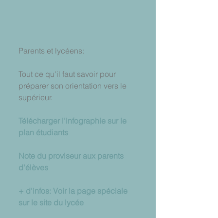
Parents et lycéens:
Tout ce qu'il faut savoir pour 
préparer son orientation vers le 
supérieur.
Télécharger l'infographie sur le 
plan étudiants
Note du proviseur aux parents 
d'élèves
+ d'infos: Voir la page spéciale 
sur le site du lycée