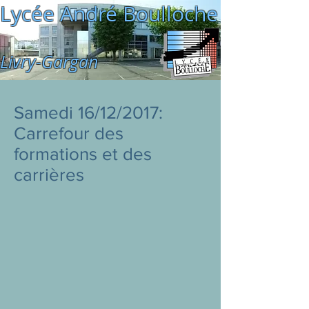
Lycée André Boulloche
Livry-Gargan
Samedi 16/12/2017:
Carrefour des
formations et des
carrières