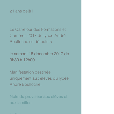
21 ans déjà !
Le Carrefour des Formations et 
Carrières 2017 du lycée André 
Boulloche se déroulera
le 
samedi 16 décembre 2017 de 
9h30 à 12h00
Manifestation destinée 
uniquement aux élèves du lycée 
André Boulloche.
Note du proviseur aux élèves et 
aux familles
.