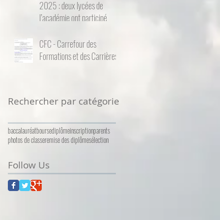
2025 : deux lycées de
l’académie ont participé
CFC - Carrefour des
Formations et des Carrières
Rechercher par catégorie
baccalauréat
bourse
diplôme
inscription
parents
photos de classe
remise des diplômes
élection
Follow Us