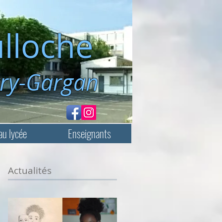
lloche
rgan
au lycée
Enseignants
Actualités