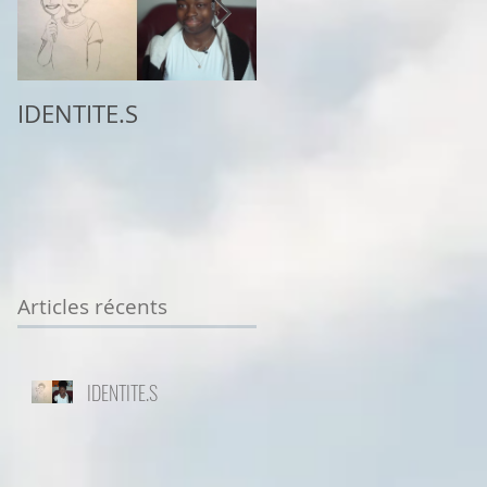
IDENTITE.S
2ème place au
concours
Sottodiciotto Film
Festival de Turin,
VIIème éd. 2025/26
Articles récents
IDENTITE.S