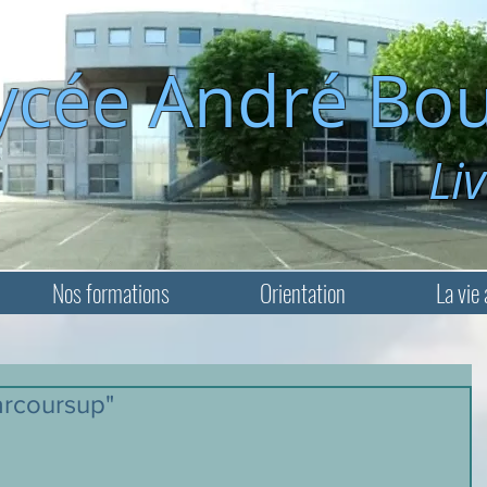
ycée André Bou
Livry-Ga
Nos formations
Orientation
La vie 
Parcoursup"