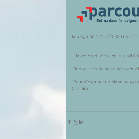
la plage de 12h30/13h30 salle 11
 - le vendredi 2 février, le jeudi 8
 Rappel  : fin de saise des voeux
 Pour s'inscrire : un planning est à votre disposition, à partir du lundi 29/01, 15h30, à la vie 
Scolaire.