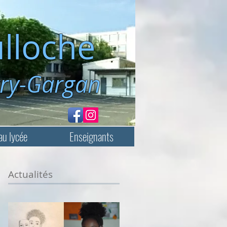
lloche
rgan
au lycée
Enseignants
Actualités