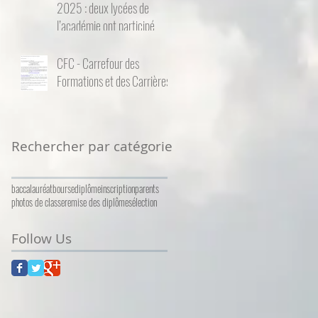
2025 : deux lycées de
l’académie ont participé
CFC - Carrefour des
Formations et des Carrières
Rechercher par catégorie
baccalauréat
bourse
diplôme
inscription
parents
photos de classe
remise des diplômes
élection
Follow Us