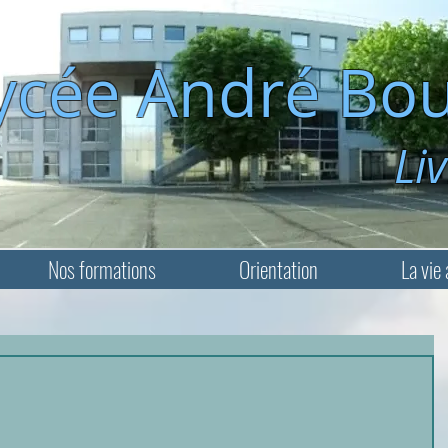
ycée André Bou
Livry-Ga
Nos formations
Orientation
La vie 