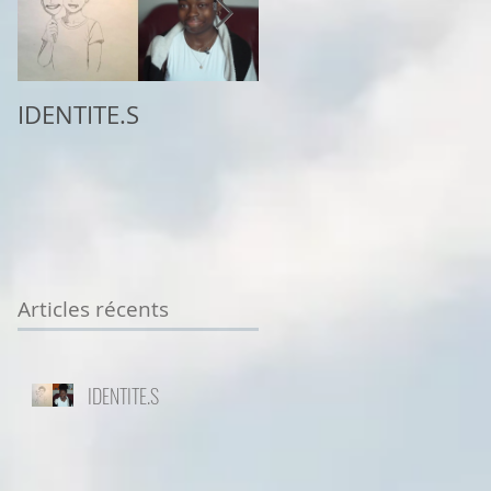
IDENTITE.S
2ème place au
concours
Sottodiciotto Film
Festival de Turin,
VIIème éd. 2025/26
Articles récents
IDENTITE.S