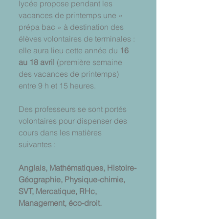
lycée propose pendant les 
vacances de printemps une « 
prépa bac » à destination des 
élèves volontaires de terminales : 
elle aura lieu cette année du 
16 
au 18 avril
 (première semaine 
des vacances de printemps) 
entre 9 h et 15 heures.
Des professeurs se sont portés 
volontaires pour dispenser des 
cours dans les matières 
suivantes :
Anglais, Mathématiques, Histoire-
Géographie, Physique-chimie, 
SVT, Mercatique, RHc, 
Management, éco-droit.