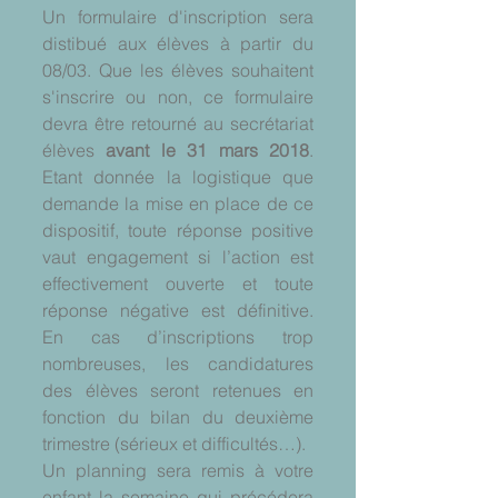
Un formulaire d'inscription sera 
distibué aux élèves à partir du 
08/03. Que les élèves souhaitent 
s'inscrire ou non, ce formulaire 
devra être retourné au secrétariat 
élèves 
avant le 31 mars 2018
. 
Etant donnée la logistique que 
demande la mise en place de ce 
dispositif, toute réponse positive 
vaut engagement si l’action est 
effectivement ouverte et toute 
réponse négative est définitive. 
En cas d’inscriptions trop 
nombreuses, les candidatures 
des élèves seront retenues en 
fonction du bilan du deuxième 
trimestre (sérieux et difficultés…).
Un planning sera remis à votre 
enfant la semaine qui précédera 