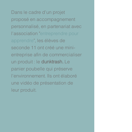
Dans le cadre d'un projet 
proposé en accompagnement 
personnalisé, en partenariat avec 
l'association "
entreprendre pour 
apprendre
", les élèves de  
seconde 11 ont créé une mini-
entreprise afin de commercialiser 
un produit : le 
dunktrash. 
Le 
panier poubelle qui préserve 
l'environnement. Ils ont élaboré 
une vidéo de présentation de 
leur produit.