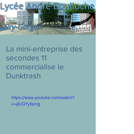
Lycée André Boulloche
Livry-Gargan
La mini-entreprise des
secondes 11
commercialise le
Dunktrash
https://www.youtube.com/watch?
v=jjlUQYy5png