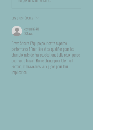
Rédigez un commentaire...
Les plus récents
coyereh740
23 avr.
Bravo à toute l’équipe pour cette superbe 
performance ! Finir 1ère et se qualifier pour les 
championnats de France, c’est une belle récompense 
pour votre travail. Bonne chance pour Clermont-
Ferrand, et bravo aussi aux juges pour leur 
implication.