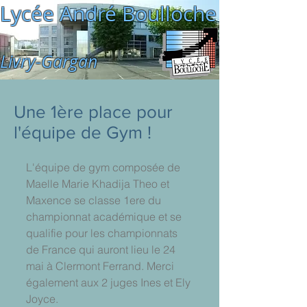
Lycée André Boulloche
Livry-Gargan
Une 1ère place pour
l'équipe de Gym !
L'équipe de gym composée de 
Maelle Marie Khadija Theo et 
Maxence se classe 1ere du 
championnat académique et se 
qualifie pour les championnats 
de France qui auront lieu le 24 
mai à Clermont Ferrand. Merci 
également aux 2 juges Ines et Ely 
Joyce.