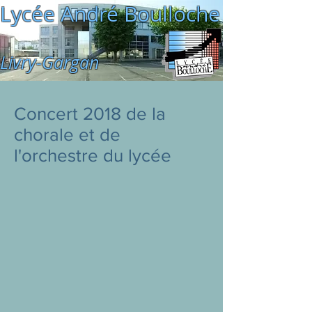
Lycée André Boulloche
Livry-Gargan
Concert 2018 de la
chorale et de
l'orchestre du lycée