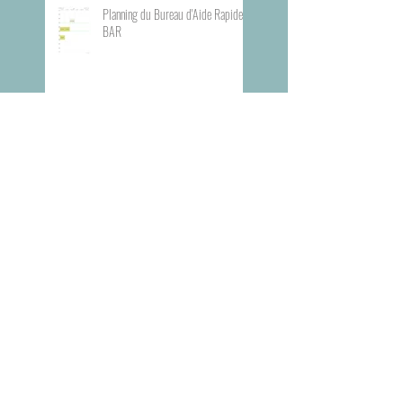
Planning du Bureau d'Aide Rapide -
BAR
Visite du Musée de l'Armée
Visite du Mémorial de la Shoah de
Paris
Prix Goncourt des lycéens 2025 :
deux lycées de l’académie ont
participé