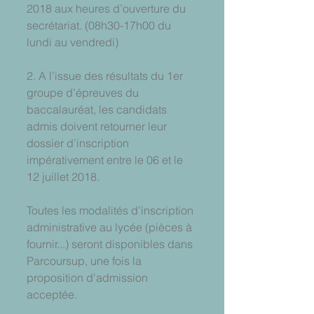
2018 aux heures d’ouverture du 
secrétariat. (08h30-17h00 du 
lundi au vendredi)
2. A l’issue des résultats du 1er 
groupe d’épreuves du 
baccalauréat, les candidats 
admis doivent retourner leur 
dossier d’inscription 
impérativement entre le 06 et le 
12 juillet 2018.
Toutes les modalités d’inscription 
administrative au lycée (pièces à 
fournir...) seront disponibles dans 
Parcoursup, une fois la 
proposition d'admission 
acceptée.