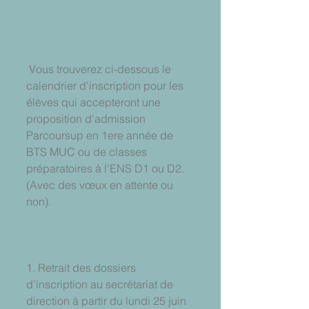
 Vous trouverez ci-dessous le 
calendrier d'inscription pour les 
élèves qui accepteront une 
proposition d'admission 
Parcoursup en 1ere année de 
BTS MUC ou de classes 
préparatoires à l'ENS D1 ou D2. 
(Avec des vœux en attente ou 
non). 
1. Retrait des dossiers 
d’inscription au secrétariat de 
direction à partir du lundi 25 juin 