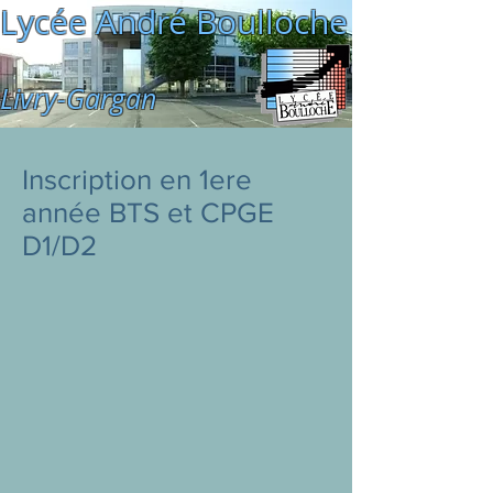
Lycée André Boulloche
Livry-Gargan
Inscription en 1ere
année BTS et CPGE
D1/D2